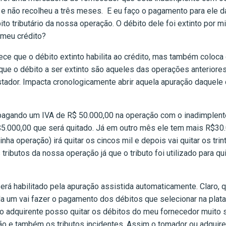
 e não recolheu a três meses. E eu faço o pagamento para ele da
ito tributário da nossa operação. O débito dele foi extinto por 
 meu crédito?
e que o débito extinto habilita ao crédito, mas também coloca
 que o débito a ser extinto são aqueles das operações anteriore
tador. Impacta cronologicamente abrir aquela apuração daquele c
agando um IVA de R$ 50.000,00 na operação com o inadimplente
5.000,00 que será quitado. Já em outro mês ele tem mais R$30
a operação) irá quitar os cincos mil e depois vai quitar os trin
tributos da nossa operação já que o tributo foi utilizado para q
erá habilitado pela apuração assistida automaticamente. Claro,
cada um vai fazer o pagamento dos débitos que selecionar na pla
 adquirente posso quitar os débitos do meu fornecedor muito s
o e também os tributos incidentes. Assim o tomador ou adquire