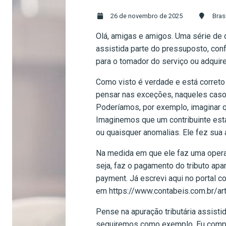
26 de novembro de 2025
Bras
Olá, amigas e amigos. Uma série de 
assistida parte do pressuposto, conf
para o tomador do serviço ou adquir
Como visto é verdade e está correto 
pensar nas exceções, naqueles casos
Poderíamos, por exemplo, imaginar q
Imaginemos que um contribuinte est
ou quaisquer anomalias. Ele fez sua
Na medida em que ele faz uma operaç
seja, faz o pagamento do tributo ap
payment. Já escrevi aqui no portal co
em https://www.contabeis.com.br/art
Pense na apuração tributária assisti
seguiremos como exemplo. Eu comprei