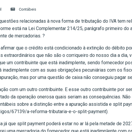
il
Contábeis
questões relacionadas à nova forma de tributação do IVA tem rel
orme está na Lei Complementar 214/25, parágrafo primeiro do art
ente de mercadorias. ?
afirmar que o crédito está condicionado à extinção do débito por
 extraordinários que não são o corriqueiro do nosso dia a dia, 
ue um contribuinte que está inadimplente, sendo fornecedor po
á inadimplente com as suas obrigações pecuniárias com os fisc
 apuração, mas por uma questão de caixa não conseguiu pagar se
ão com um outro contribuinte. E esse outro contribuinte por ser
artado da operação onerosa quais seriam as consequências. Não c
ntábeis sobre a distinção entre a apuração assistida e split pay
igos/67139/a-reforma-tributaria-e-o-split-payment).
da já que split payment poderá estar no ar lá pela metade de 20
 uma mercadoria do fornecedor que está inadimplente com os fi