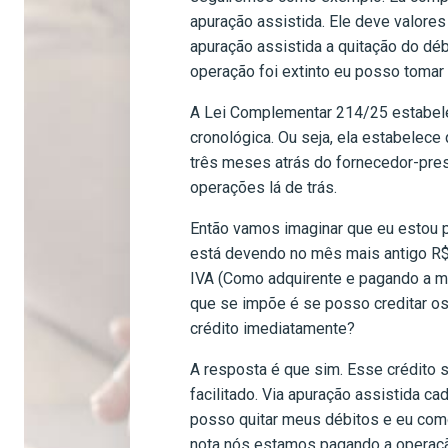
apuração assistida. Ele deve valores
apuração assistida a quitação do déb
operação foi extinto eu posso tomar
A Lei Complementar 214/25 estabelec
cronológica. Ou seja, ela estabelece
três meses atrás do fornecedor-pres
operações lá de trás.
Então vamos imaginar que eu estou p
está devendo no mês mais antigo R$
IVA (Como adquirente e pagando a minh
que se impõe é se posso creditar os 
crédito imediatamente?
A resposta é que sim. Esse crédito s
facilitado. Via apuração assistida 
posso quitar meus débitos e eu como
nota nós estamos pagando a operaçã