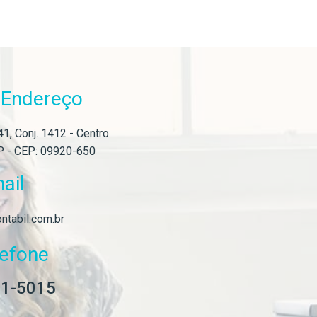
Endereço
o
1, Conj. 1412 - Centro
P - CEP: 09920-650
ail
ntabil.com.br
lefone
01-5015