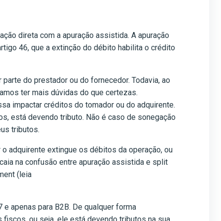
ação direta com a apuração assistida. A apuração
igo 46, que a extinção do débito habilita o crédito
 parte do prestador ou do fornecedor. Todavia, ao
vamos ter mais dúvidas do que certezas.
ssa impactar créditos do tomador ou do adquirente.
os, está devendo tributo. Não é caso de sonegação
us tributos.
 o adquirente extingue os débitos da operação, ou
aia na confusão entre apuração assistida e split
ment (leia
27 e apenas para B2B. De qualquer forma
scos, ou seja, ele está devendo tributos na sua