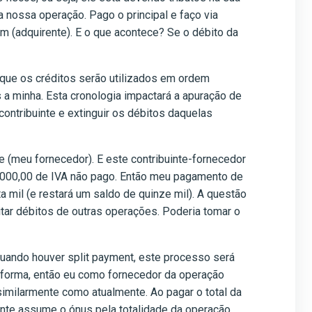
 nossa operação. Pago o principal e faço via
mim (adquirente). E o que acontece? Se o débito da
 que os créditos serão utilizados em ordem
s a minha. Esta cronologia impactará a apuração de
ontribuinte e extinguir os débitos daquelas
 (meu fornecedor). E este contribuinte-fornecedor
.000,00 de IVA não pago. Então meu pagamento de
ta mil (e restará um saldo de quinze mil). A questão
uitar débitos de outras operações. Poderia tomar o
 quando houver split payment, este processo será
taforma, então eu como fornecedor da operação
imilarmente como atualmente. Ao pagar o total da
nte assume o ónus pela totalidade da operação