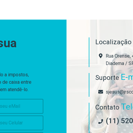
sua
Localizaçã
Rua Orense, 4
Diadema / S
do a impostos,
E-m
Suporte
 de caixa entre
 em atendê-lo.
sjesus@jrsco
Te
Contato
(11) 52