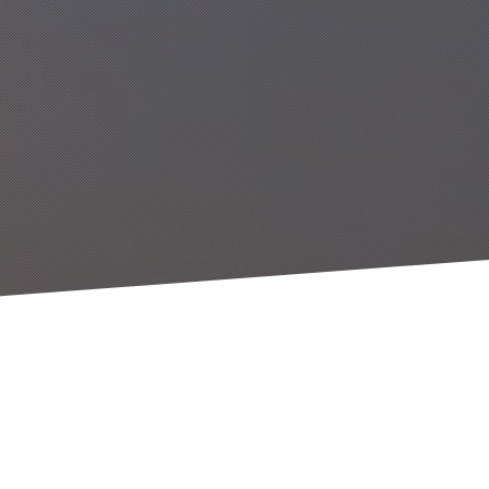
Nosso resulta
liderança!
Estamos construindo algo que