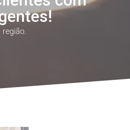
clientes com
igentes!
 região.